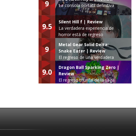
9
La consola portátil definitiva
Silent Hill f | Review
9.5
La verdadera experiencia de
horror está de regreso
Metal Gear Solid Delta:
9
Snake Eater | Review
El regreso de una verdadera
leyenda
Dragon Ball Sparking Zero |
9.0
Review
El regreso triunfal de la saga
Budokai Tenkaichi