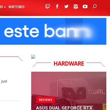
IO
NINTENDO
HARDWARE
 Just
REVIEWS
ASUS DUAL GEFORCE RTX