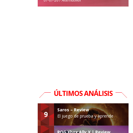
ÚLTIMOS ANÁLISIS
Saros – Review
9
El juego de prueba y aprende
ROG Xbox Ally X | Review