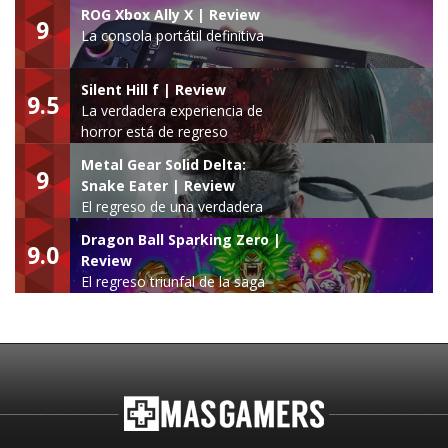
ROG Xbox Ally X | Review
9
La consola portátil definitiva
Silent Hill f | Review
9.5
La verdadera experiencia de
horror está de regreso
Metal Gear Solid Delta:
9
Snake Eater | Review
El regreso de una verdadera
leyenda
Dragon Ball Sparking Zero |
9.0
Review
El regreso triunfal de la saga
Budokai Tenkaichi