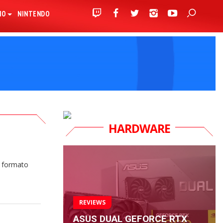
IO
NINTENDO
HARDWARE
n formato
REVIEWS
ASUS DUAL GEFORCE RTX