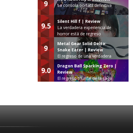
9
La consola portátil definitiva
Silent Hill f | Review
9.5
La verdadera experiencia de
horror está de regreso
Metal Gear Solid Delta:
9
Snake Eater | Review
El regreso de una verdadera
leyenda
Dragon Ball Sparking Zero |
9.0
Review
El regreso triunfal de la saga
Budokai Tenkaichi