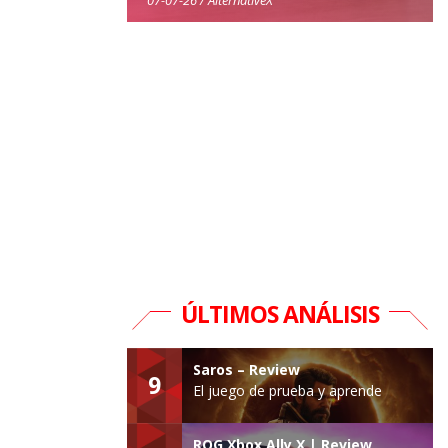
ÚLTIMOS ANÁLISIS
Saros – Review
9
El juego de prueba y aprende
ROG Xbox Ally X | Review