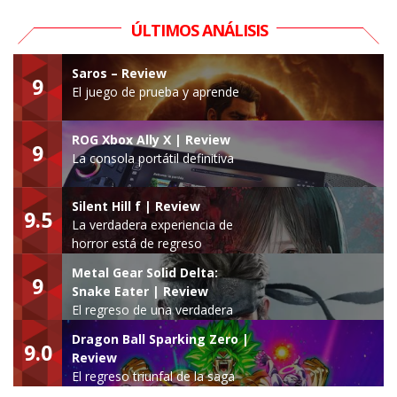
ÚLTIMOS ANÁLISIS
Saros – Review
9
El juego de prueba y aprende
ROG Xbox Ally X | Review
9
La consola portátil definitiva
Silent Hill f | Review
9.5
La verdadera experiencia de
horror está de regreso
Metal Gear Solid Delta:
9
Snake Eater | Review
El regreso de una verdadera
leyenda
Dragon Ball Sparking Zero |
9.0
Review
El regreso triunfal de la saga
Budokai Tenkaichi