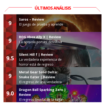
ÚLTIMOS ANÁLISIS
Saros – Review
9
El juego de prueba y aprende
ROG Xbox Ally X | Review
9
La consola portátil definitiva
Silent Hill f | Review
9.5
La verdadera experiencia de
horror está de regreso
Metal Gear Solid Delta:
9
Snake Eater | Review
El regreso de una verdadera
leyenda
Dragon Ball Sparking Zero |
9.0
Review
El regreso triunfal de la saga
Budokai Tenkaichi