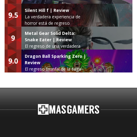
Silent Hill f | Review
9.5
La verdadera experiencia de
horror está de regreso
Metal Gear Solid Delta:
9
Snake Eater | Review
El regreso de una verdadera
leyenda
Dragon Ball Sparking Zero |
9.0
Review
El regreso triunfal de la saga
Budokai Tenkaichi