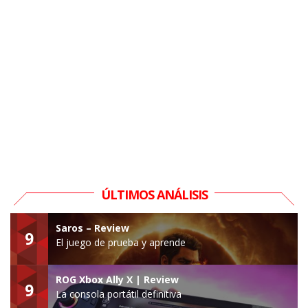
ÚLTIMOS ANÁLISIS
Saros – Review
9
El juego de prueba y aprende
ROG Xbox Ally X | Review
9
La consola portátil definitiva