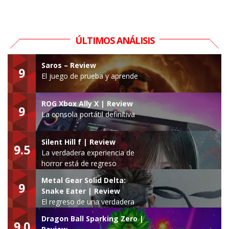
ÚLTIMOS ANÁLISIS
Saros – Review
9
El juego de prueba y aprende
ROG Xbox Ally X | Review
9
La consola portátil definitiva
Silent Hill f | Review
9.5
La verdadera experiencia de
horror está de regreso
Metal Gear Solid Delta:
9
Snake Eater | Review
El regreso de una verdadera
leyenda
Dragon Ball Sparking Zero |
9.0