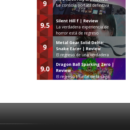
9
La consola portátil definitiva
Silent Hill f | Review
9.5
La verdadera experiencia de
horror está de regreso
Metal Gear Solid Delta:
9
Snake Eater | Review
El regreso de una verdadera
leyenda
Dragon Ball Sparking Zero |
9.0
Review
El regreso triunfal de la saga
Budokai Tenkaichi