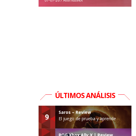
ÚLTIMOS ANÁLISIS
Saros – Review
9
El juego de prueba y aprende
ROG Xbox Ally X | Review