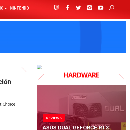
IO
NINTENDO
HARDWARE
ción
t Choice
REVIEWS
ASUS DUAL GEFORCE RTX