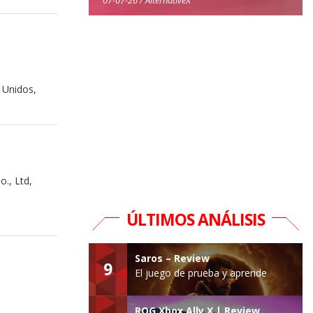
 Unidos,
., Ltd,
ÚLTIMOS ANÁLISIS
Saros – Review
9
El juego de prueba y aprende
ROG Xbox Ally X | Review