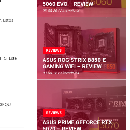
5060 EVO – REVIEW
03-08-26 / AlternativeX
. Estos
REVIEWS
1FG. Este
ASUS ROG STRIX B850-E
GAMING WIFI – REVIEW
03-08-26 / AlternativeX
90PQU.
REVIEWS
ASUS PRIME GEFORCE RTX
5070 – REVIEW