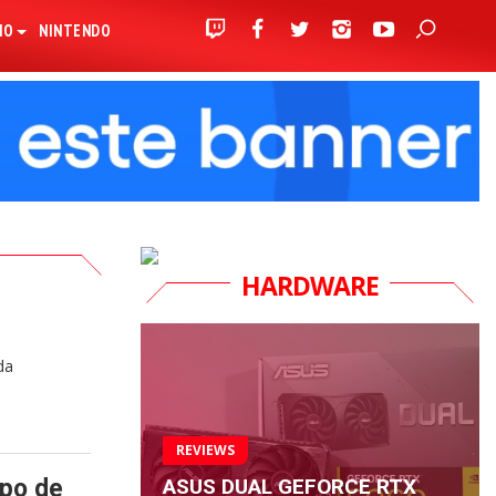
IO
NINTENDO
HARDWARE
da
REVIEWS
ASUS DUAL GEFORCE RTX
po de