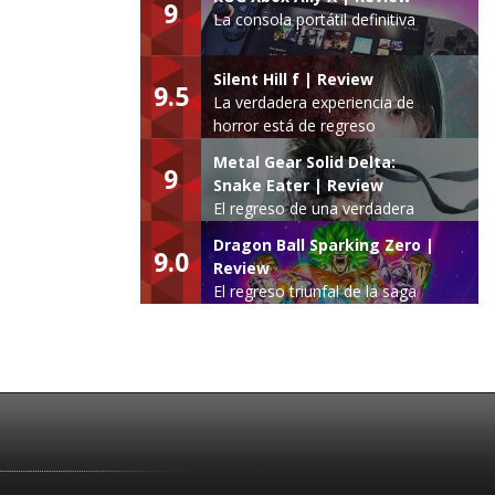
9
La consola portátil definitiva
Silent Hill f | Review
9.5
La verdadera experiencia de
horror está de regreso
Metal Gear Solid Delta:
9
Snake Eater | Review
El regreso de una verdadera
leyenda
Dragon Ball Sparking Zero |
9.0
Review
El regreso triunfal de la saga
Budokai Tenkaichi