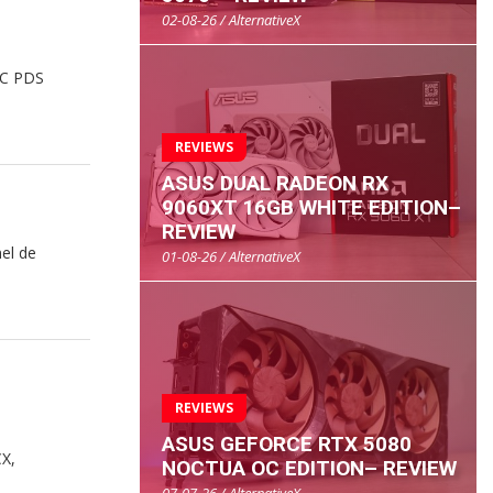
02-08-26 / AlternativeX
OC PDS
REVIEWS
ASUS DUAL RADEON RX
9060XT 16GB WHITE EDITION–
REVIEW
el de
01-08-26 / AlternativeX
REVIEWS
ASUS GEFORCE RTX 5080
CX,
NOCTUA OC EDITION– REVIEW
07-07-26 / AlternativeX