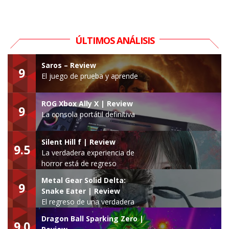
ÚLTIMOS ANÁLISIS
Saros – Review
9
El juego de prueba y aprende
ROG Xbox Ally X | Review
9
La consola portátil definitiva
Silent Hill f | Review
9.5
La verdadera experiencia de
horror está de regreso
Metal Gear Solid Delta:
9
Snake Eater | Review
El regreso de una verdadera
leyenda
Dragon Ball Sparking Zero |
9.0