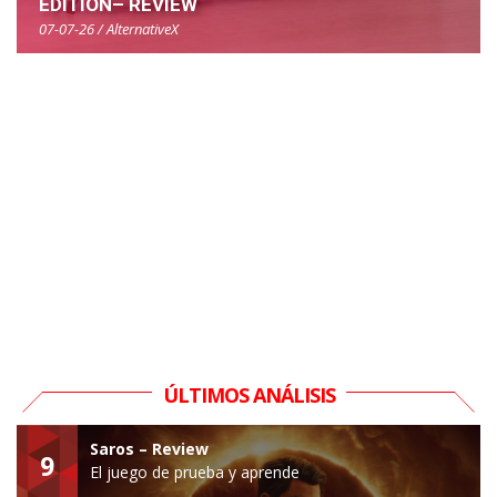
EDITION– REVIEW
07-07-26 / AlternativeX
ÚLTIMOS ANÁLISIS
Saros – Review
9
El juego de prueba y aprende