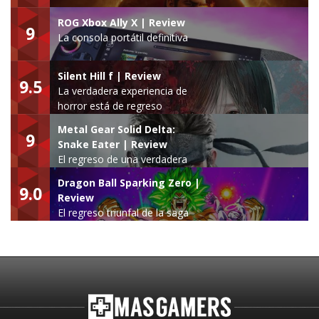
ROG Xbox Ally X | Review
9
La consola portátil definitiva
Silent Hill f | Review
9.5
La verdadera experiencia de
horror está de regreso
Metal Gear Solid Delta:
9
Snake Eater | Review
El regreso de una verdadera
leyenda
Dragon Ball Sparking Zero |
9.0
Review
El regreso triunfal de la saga
Budokai Tenkaichi