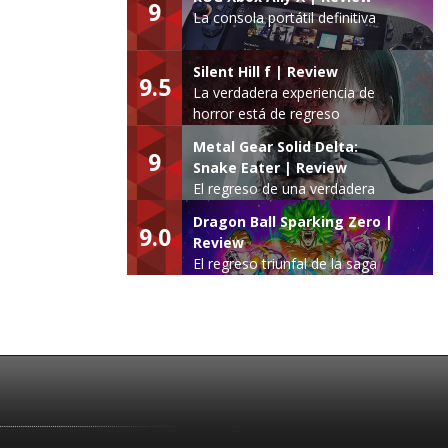
9
La consola portátil definitiva
Silent Hill f | Review
9.5
La verdadera experiencia de
horror está de regreso
Metal Gear Solid Delta:
9
Snake Eater | Review
El regreso de una verdadera
leyenda
Dragon Ball Sparking Zero |
9.0
Review
El regreso triunfal de la saga
Budokai Tenkaichi