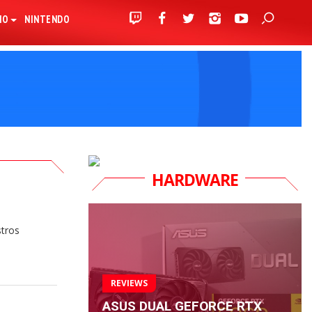
IO
NINTENDO
HARDWARE
stros
REVIEWS
ASUS DUAL GEFORCE RTX