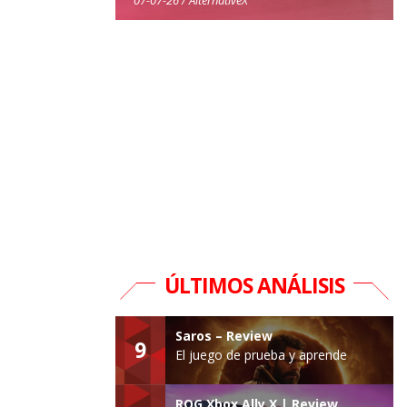
ÚLTIMOS ANÁLISIS
Saros – Review
9
El juego de prueba y aprende
ROG Xbox Ally X | Review