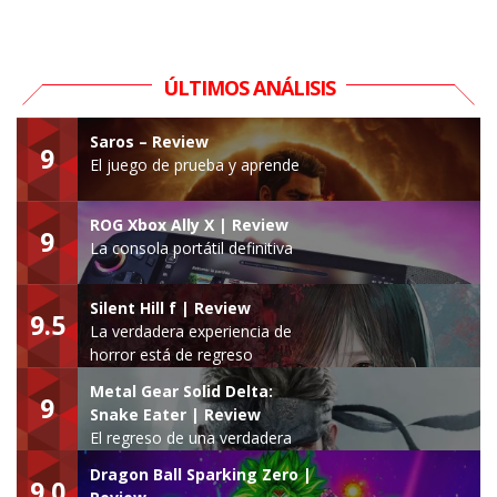
ÚLTIMOS ANÁLISIS
Saros – Review
9
El juego de prueba y aprende
ROG Xbox Ally X | Review
9
La consola portátil definitiva
Silent Hill f | Review
9.5
La verdadera experiencia de
horror está de regreso
Metal Gear Solid Delta:
9
Snake Eater | Review
El regreso de una verdadera
leyenda
Dragon Ball Sparking Zero |
9.0