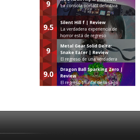
9
La consola portátil definitiva
Silent Hill f | Review
9.5
La verdadera experiencia de
horror está de regreso
Metal Gear Solid Delta:
9
Snake Eater | Review
El regreso de una verdadera
leyenda
Dragon Ball Sparking Zero |
9.0
Review
El regreso triunfal de la saga
Budokai Tenkaichi