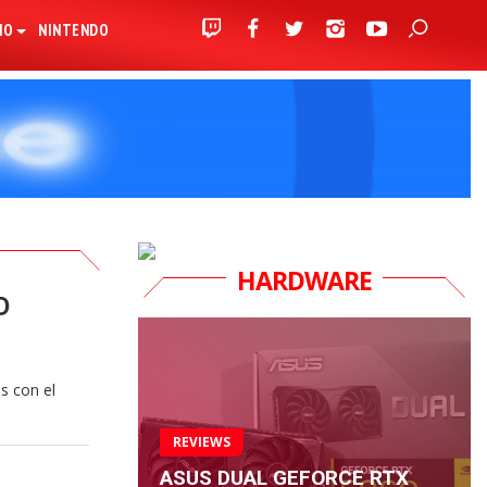
IO
NINTENDO
HARDWARE
D
s con el
REVIEWS
ASUS DUAL GEFORCE RTX