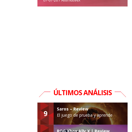
ÚLTIMOS ANÁLISIS
Saros – Review
9
El juego de prueba y aprende
ROG Xbox Ally X | Review