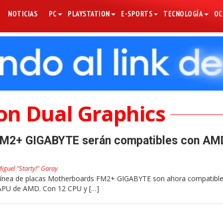
NOTICIAS
PC
PLAYSTATION
E-SPORTS
TECNOLOGÍA
OC
n Dual Graphics
FM2+ GIGABYTE serán compatibles con AM
iguel "Starty!" Garay
 línea de placas Motherboards FM2+ GIGABYTE son ahora compatible
 APU de AMD. Con 12 CPU y […]