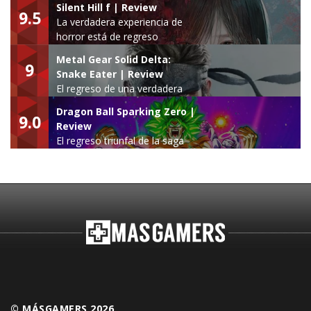
Silent Hill f | Review
9.5
La verdadera experiencia de
horror está de regreso
Metal Gear Solid Delta:
9
Snake Eater | Review
El regreso de una verdadera
leyenda
Dragon Ball Sparking Zero |
9.0
Review
El regreso triunfal de la saga
Budokai Tenkaichi
© MÁSGAMERS 2026