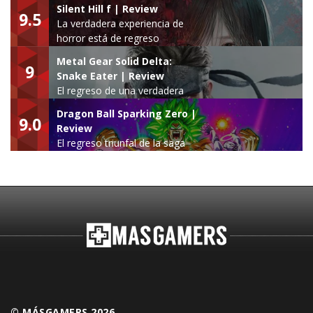
Silent Hill f | Review
9.5
La verdadera experiencia de
horror está de regreso
Metal Gear Solid Delta:
9
Snake Eater | Review
El regreso de una verdadera
leyenda
Dragon Ball Sparking Zero |
9.0
Review
El regreso triunfal de la saga
Budokai Tenkaichi
© MÁSGAMERS 2026