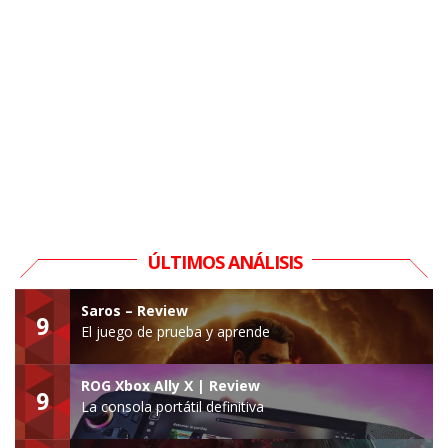
ÚLTIMOS ANÁLISIS
Saros – Review
9
El juego de prueba y aprende
ROG Xbox Ally X | Review
9
La consola portátil definitiva