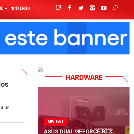
IO
NINTENDO
HARDWARE
los
 a un
REVIEWS
ASUS DUAL GEFORCE RTX