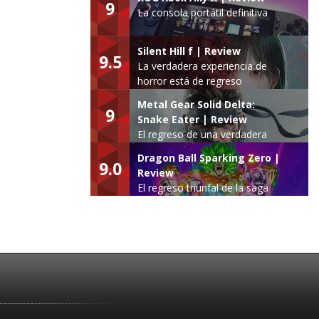
9
La consola portátil definitiva
Silent Hill f | Review
9.5
La verdadera experiencia de
horror está de regreso
Metal Gear Solid Delta:
9
Snake Eater | Review
El regreso de una verdadera
leyenda
Dragon Ball Sparking Zero |
9.0
Review
El regreso triunfal de la saga
Budokai Tenkaichi