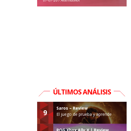
ÚLTIMOS ANÁLISIS
Saros – Review
9
El juego de prueba y aprende
ROG Xbox Ally X | Review