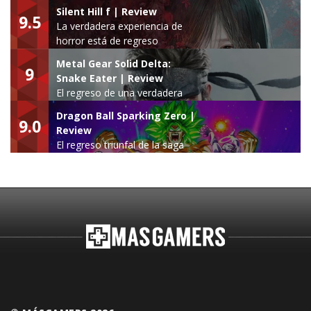
Silent Hill f | Review
9.5
La verdadera experiencia de
horror está de regreso
Metal Gear Solid Delta:
9
Snake Eater | Review
El regreso de una verdadera
leyenda
Dragon Ball Sparking Zero |
9.0
Review
El regreso triunfal de la saga
Budokai Tenkaichi