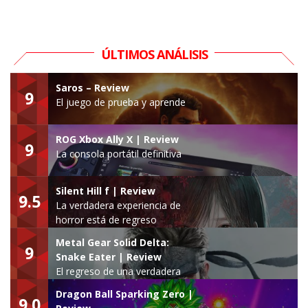
ÚLTIMOS ANÁLISIS
Saros – Review
9
El juego de prueba y aprende
ROG Xbox Ally X | Review
9
La consola portátil definitiva
Silent Hill f | Review
9.5
La verdadera experiencia de
horror está de regreso
Metal Gear Solid Delta:
9
Snake Eater | Review
El regreso de una verdadera
leyenda
Dragon Ball Sparking Zero |
9.0