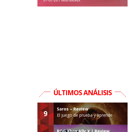
ÚLTIMOS ANÁLISIS
Saros – Review
9
El juego de prueba y aprende
ROG Xbox Ally X | Review