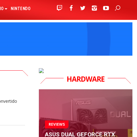
IO
NINTENDO
HARDWARE
onvertido
REVIEWS
ASUS DUAL GEFORCE RTX