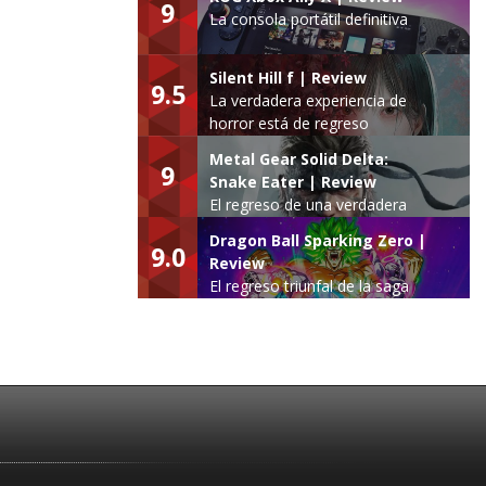
9
La consola portátil definitiva
Silent Hill f | Review
9.5
La verdadera experiencia de
horror está de regreso
Metal Gear Solid Delta:
9
Snake Eater | Review
El regreso de una verdadera
leyenda
Dragon Ball Sparking Zero |
9.0
Review
El regreso triunfal de la saga
Budokai Tenkaichi