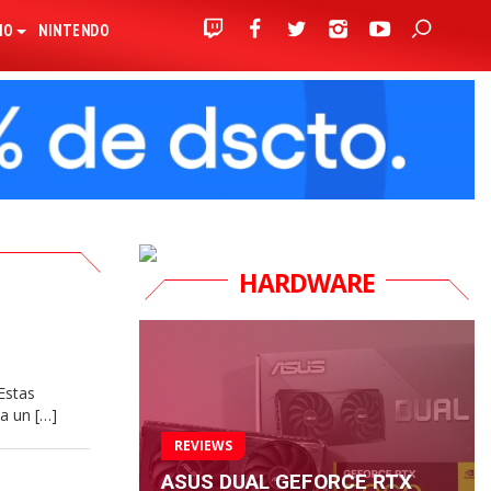
IO
NINTENDO
HARDWARE
Estas
ta un […]
REVIEWS
ASUS DUAL GEFORCE RTX