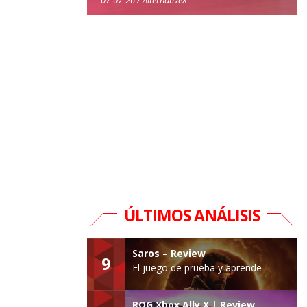
ÚLTIMOS ANÁLISIS
Saros – Review
9
El juego de prueba y aprende
ROG Xbox Ally X | Review