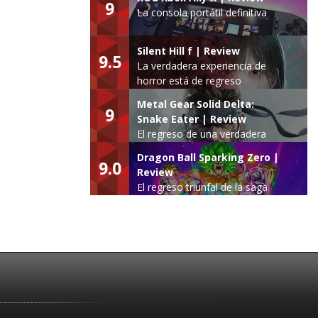
9
La consola portátil definitiva
Silent Hill f | Review
9.5
La verdadera experiencia de
horror está de regreso
Metal Gear Solid Delta:
9
Snake Eater | Review
El regreso de una verdadera
leyenda
Dragon Ball Sparking Zero |
9.0
Review
El regreso triunfal de la saga
Budokai Tenkaichi