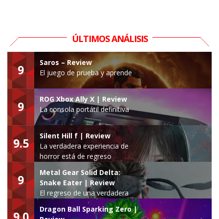
ÚLTIMOS ANÁLISIS
Saros – Review
9
El juego de prueba y aprende
ROG Xbox Ally X | Review
9
La consola portátil definitiva
Silent Hill f | Review
9.5
La verdadera experiencia de
horror está de regreso
Metal Gear Solid Delta:
9
Snake Eater | Review
El regreso de una verdadera
leyenda
Dragon Ball Sparking Zero |
9.0