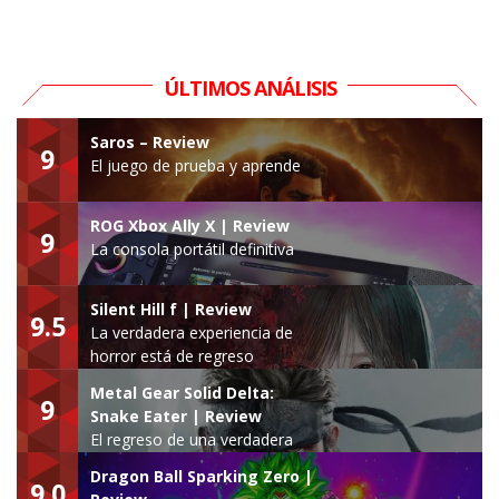
ÚLTIMOS ANÁLISIS
Saros – Review
9
El juego de prueba y aprende
ROG Xbox Ally X | Review
9
La consola portátil definitiva
Silent Hill f | Review
9.5
La verdadera experiencia de
horror está de regreso
Metal Gear Solid Delta:
9
Snake Eater | Review
El regreso de una verdadera
leyenda
Dragon Ball Sparking Zero |
9.0