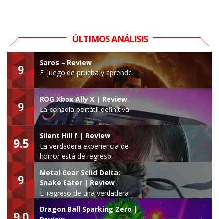
ÚLTIMOS ANÁLISIS
Saros – Review
9
El juego de prueba y aprende
ROG Xbox Ally X | Review
9
La consola portátil definitiva
Silent Hill f | Review
9.5
La verdadera experiencia de
horror está de regreso
Metal Gear Solid Delta:
9
Snake Eater | Review
El regreso de una verdadera
leyenda
Dragon Ball Sparking Zero |
9.0