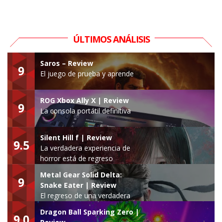
ÚLTIMOS ANÁLISIS
Saros – Review
9
El juego de prueba y aprende
ROG Xbox Ally X | Review
9
La consola portátil definitiva
Silent Hill f | Review
9.5
La verdadera experiencia de
horror está de regreso
Metal Gear Solid Delta:
9
Snake Eater | Review
El regreso de una verdadera
leyenda
Dragon Ball Sparking Zero |
9.0