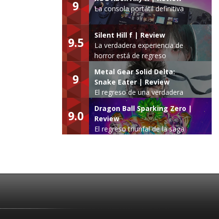
9
La consola portátil definitiva
Silent Hill f | Review
9.5
La verdadera experiencia de
horror está de regreso
Metal Gear Solid Delta:
9
Snake Eater | Review
El regreso de una verdadera
leyenda
Dragon Ball Sparking Zero |
9.0
Review
El regreso triunfal de la saga
Budokai Tenkaichi