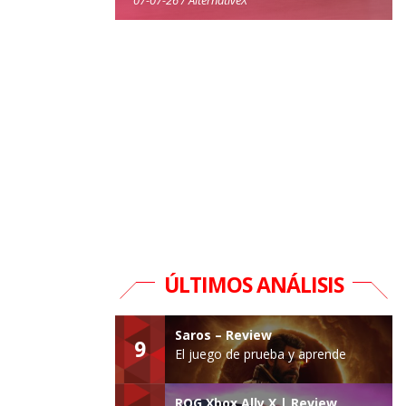
ÚLTIMOS ANÁLISIS
Saros – Review
9
El juego de prueba y aprende
ROG Xbox Ally X | Review