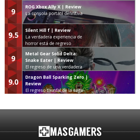
ROG Xbox Ally X | Review
9
La consola portátil definitiva
Silent Hill f | Review
9.5
La verdadera experiencia de
horror está de regreso
Metal Gear Solid Delta:
9
Snake Eater | Review
El regreso de una verdadera
leyenda
Dragon Ball Sparking Zero |
9.0
Review
El regreso triunfal de la saga
Budokai Tenkaichi