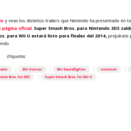
do
y veas los distintos trailers que Nintendo ha presentado en t
u
página oficial
.
Super Smash Bros. para Nintendo 3DS saldr
 para Wii U estará listo para finales del 2014,
prepárate 
endo.
Etiquetas:
|
|
|
|
awler
Mii Gunner
Mii Swordfighter
nintendo
|
ash Bros. for 3DS
Super Smash Bros. for Wii U