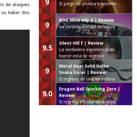
9
El juego de prueba y aprende
pos de ataques
 su haber dos
ROG Xbox Ally X | Review
9
La consola portátil definitiva
Silent Hill f | Review
9.5
La verdadera experiencia de
horror está de regreso
Metal Gear Solid Delta:
9
Snake Eater | Review
El regreso de una verdadera
leyenda
Dragon Ball Sparking Zero |
9.0
Review
El regreso triunfal de la saga
Budokai Tenkaichi