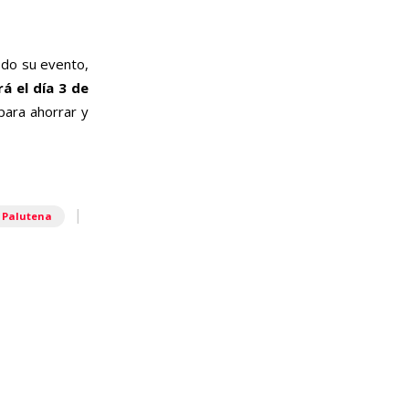
odo su evento,
á el día 3 de
para ahorrar y
|
Palutena