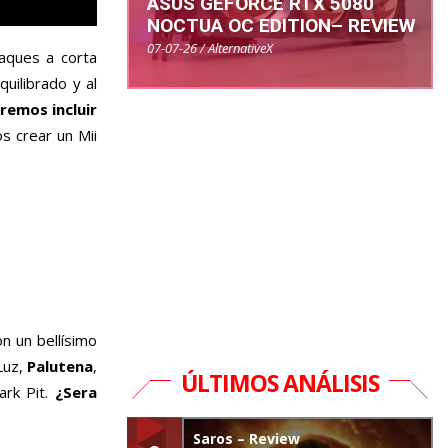
ASUS GEFORCE RTX 5080
NOCTUA OC EDITION– REVIEW
07-07-26 / AlternativeX
aques a corta
uilibrado y al
remos incluir
s crear un Mii
on un bellísimo
Luz,
Palutena
,
ÚLTIMOS ANÁLISIS
ark Pit.
¿Sera
Saros – Review