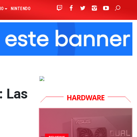
IO
NINTENDO
: Las
HARDWARE