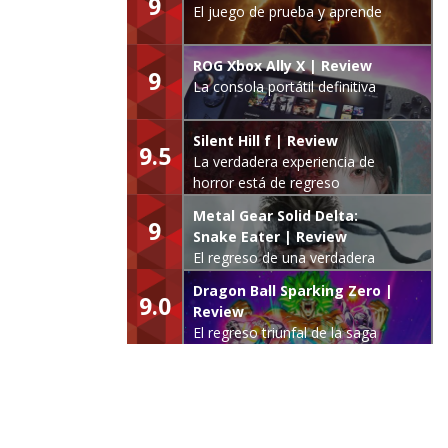
9
El juego de prueba y aprende
ROG Xbox Ally X | Review
9
La consola portátil definitiva
Silent Hill f | Review
9.5
La verdadera experiencia de
horror está de regreso
Metal Gear Solid Delta:
9
Snake Eater | Review
El regreso de una verdadera
leyenda
Dragon Ball Sparking Zero |
9.0
Review
El regreso triunfal de la saga
Budokai Tenkaichi