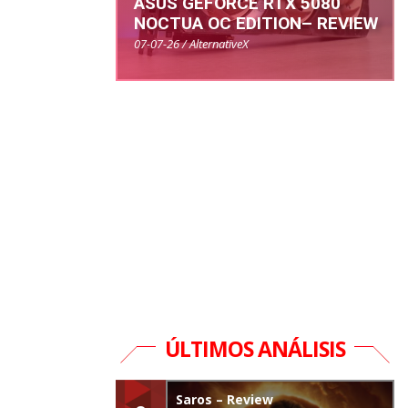
ASUS GEFORCE RTX 5080
NOCTUA OC EDITION– REVIEW
07-07-26 / AlternativeX
ÚLTIMOS ANÁLISIS
Saros – Review