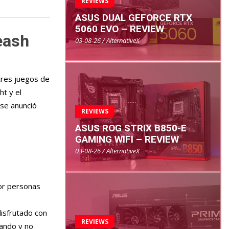
REVIEWS
ASUS DUAL GEFORCE RTX
5060 EVO – REVIEW
eash
03-08-26 / AlternativeX
tres juegos de
ht y el
 se anunció
REVIEWS
ASUS ROG STRIX B850-E
GAMING WIFI – REVIEW
03-08-26 / AlternativeX
por personas
disfrutado con
REVIEWS
nando y no