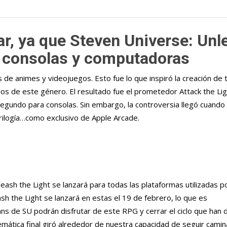
r, ya que Steven Universe: Unl
 a consolas y computadoras
 de animes y videojuegos. Esto fue lo que inspiró la creación de 
los de este género. El resultado fue el prometedor Attack the Lig
l segundo para consolas. Sin embargo, la controversia llegó cuando
trilogía…como exclusivo de Apple Arcade.
leash the Light se lanzará para todas las plataformas utilizadas 
h the Light se lanzará en estas el 19 de febrero, lo que es
ns de SU podrán disfrutar de este RPG y cerrar el ciclo que han 
emática final giró alrededor de nuestra capacidad de seguir cami