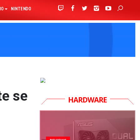
IO
NINTENDO
te se
HARDWARE