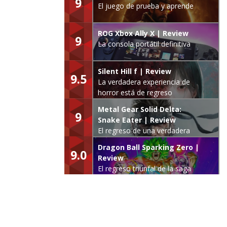
9
El juego de prueba y aprende
ROG Xbox Ally X | Review
9
La consola portátil definitiva
Silent Hill f | Review
9.5
La verdadera experiencia de
horror está de regreso
Metal Gear Solid Delta:
9
Snake Eater | Review
El regreso de una verdadera
leyenda
Dragon Ball Sparking Zero |
9.0
Review
El regreso triunfal de la saga
Budokai Tenkaichi