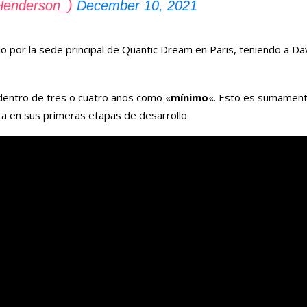
enderson_)
December 10, 2021
 por la sede principal de Quantic Dream en Paris, teniendo a D
 dentro de tres o cuatro años como «
mínimo
«. Esto es sumament
a en sus primeras etapas de desarrollo.