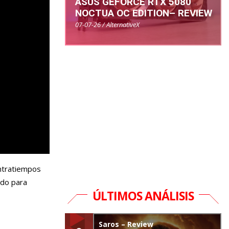
ASUS GEFORCE RTX 5080
NOCTUA OC EDITION– REVIEW
07-07-26 / AlternativeX
ontratiempos
ado para
ÚLTIMOS ANÁLISIS
Saros – Review