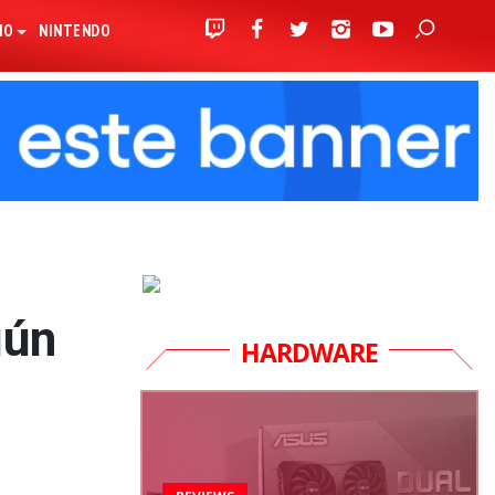
IO
NINTENDO
gún
HARDWARE