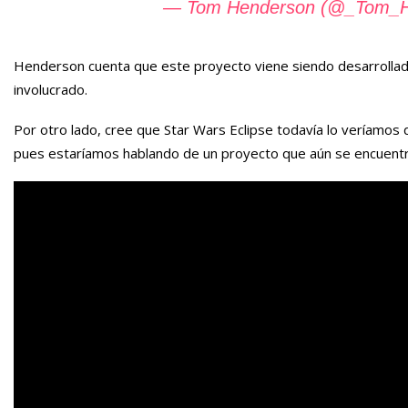
— Tom Henderson (@_Tom_H
Henderson cuenta que este proyecto viene siendo desarrollado
involucrado.
Por otro lado, cree que Star Wars Eclipse todavía lo veríamos
pues estaríamos hablando de un proyecto que aún se encuentr