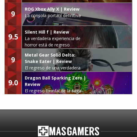
ROG Xbox Ally X | Review
9
La consola portátil definitiva
Silent Hill f | Review
9.5
La verdadera experiencia de
horror está de regreso
Metal Gear Solid Delta:
9
Snake Eater | Review
El regreso de una verdadera
leyenda
Dragon Ball Sparking Zero |
9.0
Review
El regreso triunfal de la saga
Budokai Tenkaichi