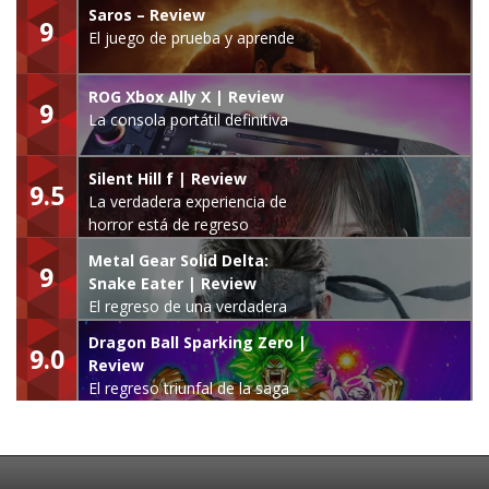
Saros – Review
9
El juego de prueba y aprende
ROG Xbox Ally X | Review
9
La consola portátil definitiva
Silent Hill f | Review
9.5
La verdadera experiencia de
horror está de regreso
Metal Gear Solid Delta:
9
Snake Eater | Review
El regreso de una verdadera
leyenda
Dragon Ball Sparking Zero |
9.0
Review
El regreso triunfal de la saga
Budokai Tenkaichi