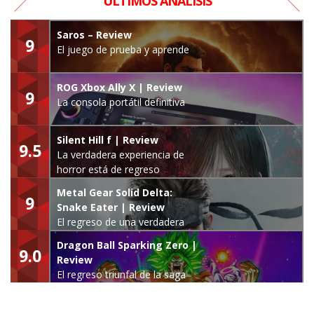
ÚLTIMOS ANÁLISIS
Saros – Review
9
El juego de prueba y aprende
ROG Xbox Ally X | Review
9
La consola portátil definitiva
Silent Hill f | Review
9.5
La verdadera experiencia de
horror está de regreso
Metal Gear Solid Delta:
9
Snake Eater | Review
El regreso de una verdadera
leyenda
Dragon Ball Sparking Zero |
9.0
Review
El regreso triunfal de la saga
Budokai Tenkaichi