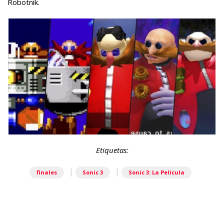
Robotnik.
Etiquetas:
|
|
finales
Sonic 3
Sonic 3: La Película