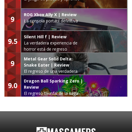
ROG Xbox Ally X | Review
9
La consola portátil definitiva
Silent Hill f | Review
9.5
La verdadera experiencia de
horror está de regreso
Metal Gear Solid Delta:
9
Snake Eater | Review
El regreso de una verdadera
leyenda
Dragon Ball Sparking Zero |
9.0
Review
El regreso triunfal de la saga
Budokai Tenkaichi