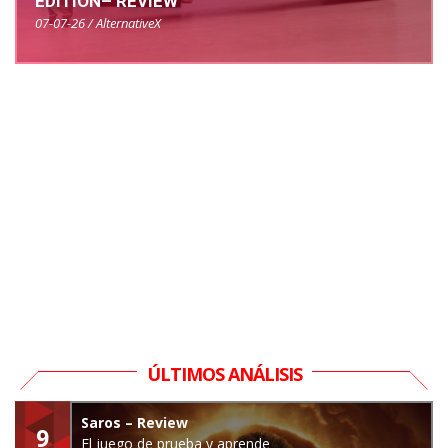
EDITION– REVIEW
07-07-26 / AlternativeX
ÚLTIMOS ANÁLISIS
Saros – Review
9
El juego de prueba y aprende