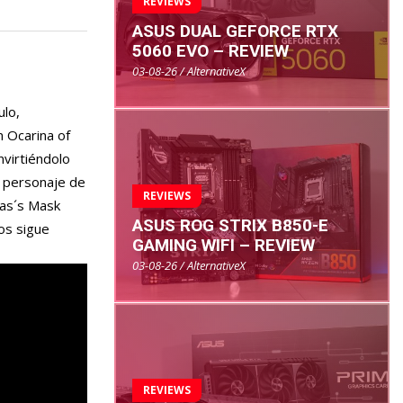
REVIEWS
ASUS DUAL GEFORCE RTX
5060 EVO – REVIEW
03-08-26 / AlternativeX
ulo,
n Ocarina of
virtiéndolo
n personaje de
REVIEWS
ras´s Mask
ASUS ROG STRIX B850-E
os sigue
GAMING WIFI – REVIEW
03-08-26 / AlternativeX
REVIEWS