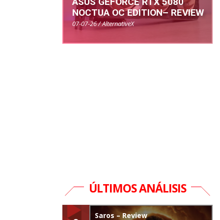
ASUS GEFORCE RTX 5080
NOCTUA OC EDITION– REVIEW
07-07-26 / AlternativeX
ÚLTIMOS ANÁLISIS
Saros – Review