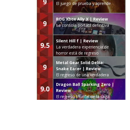
9
El juego de prueba y aprende
ROG Xbox Ally X | Review
9
La consola portátil definitiva
Silent Hill f | Review
9.5
La verdadera experiencia de
horror está de regreso
Metal Gear Solid Delta:
9
Snake Eater | Review
El regreso de una verdadera
leyenda
Dragon Ball Sparking Zero |
9.0
Review
El regreso triunfal de la saga
Budokai Tenkaichi