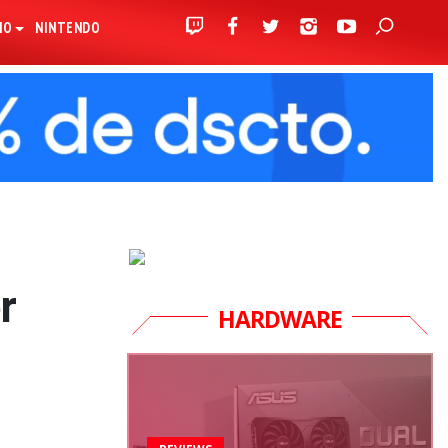
IO
NINTENDO
r
HARDWARE