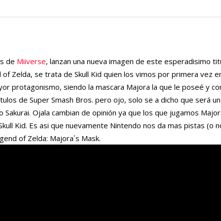
és de
Miiverse
, lanzan una nueva imagen de este esperadisimo tit
f Zelda, se trata de Skull Kid quien los vimos por primera vez e
r protagonismo, siendo la mascara Majora la que le poseé y con
ítulos de Super Smash Bros. pero ojo, solo se a dicho que será u
o Sakurai. Ojala cambian de opinión ya que los que jugamos Majo
kull Kid. Es asi que nuevamente Nintendo nos da mas pistas (o n
gend of Zelda: Majora´s Mask.