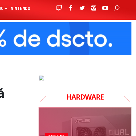
IO
NINTENDO
á
HARDWARE