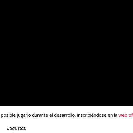
posible jugarlo durante el desarrollo, inscribiéndose en la
web ofi
Etiquetas: