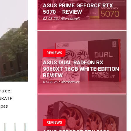
ASUS PRIME GEFORCE RTX
5070 – REVIEW
02-08-26 / AlternativeX
REVIEWS
ASUS DUAL RADEON RX
9060XT 16GB WHITE EDITION–
REVIEW
01-08-26 / AlternativeX
ma de
 SKATE
apas
REVIEWS