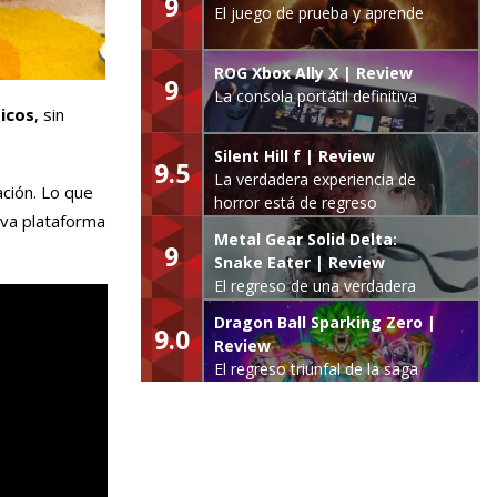
9
El juego de prueba y aprende
ROG Xbox Ally X | Review
9
La consola portátil definitiva
icos
, sin
Silent Hill f | Review
9.5
La verdadera experiencia de
ación. Lo que
horror está de regreso
eva plataforma
Metal Gear Solid Delta:
9
Snake Eater | Review
El regreso de una verdadera
leyenda
Dragon Ball Sparking Zero |
9.0
Review
El regreso triunfal de la saga
Budokai Tenkaichi