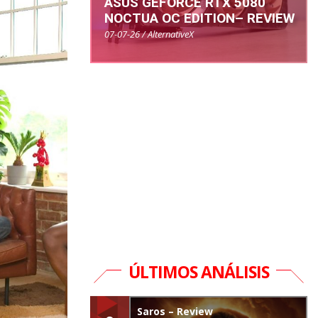
ASUS GEFORCE RTX 5080
NOCTUA OC EDITION– REVIEW
07-07-26 / AlternativeX
ÚLTIMOS ANÁLISIS
Saros – Review