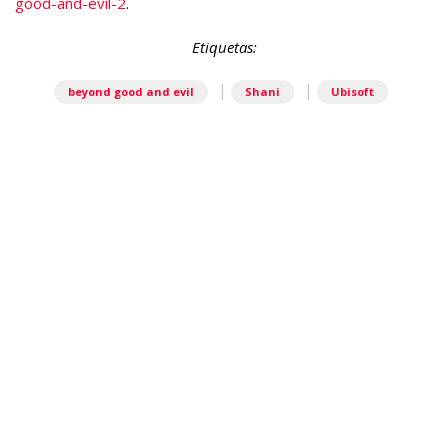
good-and-evil-2
.
Etiquetas:
|
|
beyond good and evil
Shani
Ubisoft