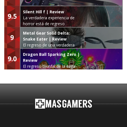
Silent Hill f | Review
9.5
La verdadera experiencia de
horror está de regreso
Metal Gear Solid Delta:
9
Snake Eater | Review
El regreso de una verdadera
leyenda
Dragon Ball Sparking Zero |
9.0
Review
El regreso triunfal de la saga
Budokai Tenkaichi