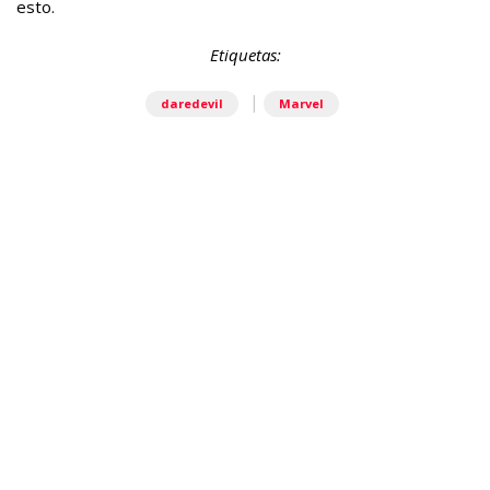
esto.
Etiquetas:
|
daredevil
Marvel