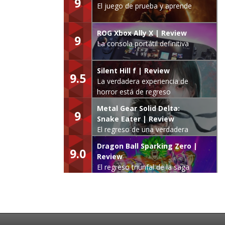
9
El juego de prueba y aprende
ROG Xbox Ally X | Review
9
La consola portátil definitiva
Silent Hill f | Review
9.5
La verdadera experiencia de
horror está de regreso
Metal Gear Solid Delta:
9
Snake Eater | Review
El regreso de una verdadera
leyenda
Dragon Ball Sparking Zero |
9.0
Review
El regreso triunfal de la saga
Budokai Tenkaichi