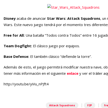
Disney
acaba de anunciar
Star Wars: Attack Squadrons
, un
Wars. Este nuevo juego tendrá por el momento tres diferent
Free for All:
Una batalla “Todos contra Todos” entre 16 jugad
Team Dogfight:
El clásico juego por equipos.
Base Defense:
El también clásico “defiende la torre”.
Además de esto, el juego permitirá modificar nuestra nave, 
tener más información en el siguiente
enlace
y ver el tráiler a
http://youtu.be/yiVu_nPJft4
|
|
Attack Squadrons
F2P
fr