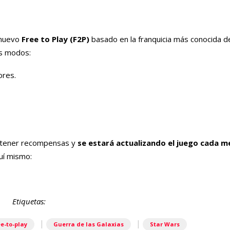
 nuevo
Free to Play (F2P)
basado en la franquicia más conocida d
es modos:
ores.
obtener recompensas y
se estará actualizando el juego cada m
quí mismo:
Etiquetas:
|
|
ee-to-play
Guerra de las Galaxias
Star Wars