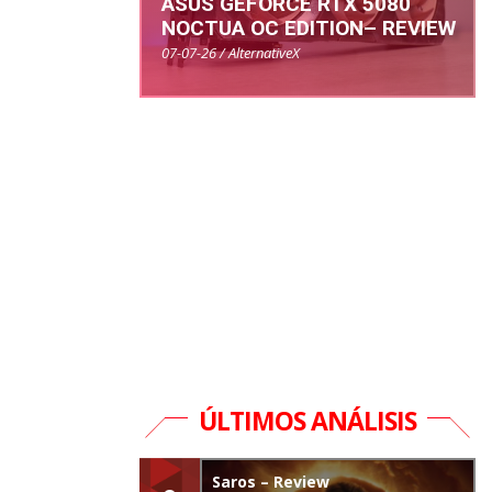
ASUS GEFORCE RTX 5080
NOCTUA OC EDITION– REVIEW
07-07-26 / AlternativeX
ÚLTIMOS ANÁLISIS
Saros – Review