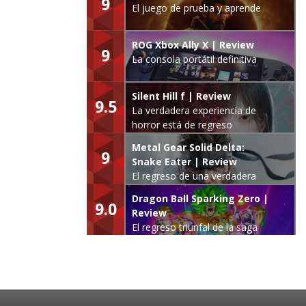
9
El juego de prueba y aprende
ROG Xbox Ally X | Review
9
La consola portátil definitiva
Silent Hill f | Review
9.5
La verdadera experiencia de
horror está de regreso
Metal Gear Solid Delta:
9
Snake Eater | Review
El regreso de una verdadera
leyenda
Dragon Ball Sparking Zero |
9.0
Review
El regreso triunfal de la saga
Budokai Tenkaichi