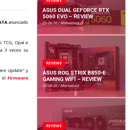
REVIEWS
ASUS DUAL GEFORCE RTX
5060 EVO – REVIEW
ATA
anunciado
03-08-26 / AlternativeX
o TCG, Opal e
ta 3 veces su
REVIEWS
ware Update” y
ASUS ROG STRIX B850-E
 el
Firmware
GAMING WIFI – REVIEW
03-08-26 / AlternativeX
REVIEWS