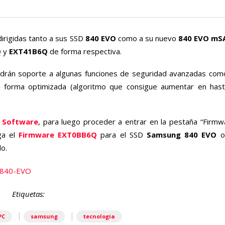
irigidas tanto a sus SSD
840 EVO
como a su nuevo
840 EVO mS
Q
y
EXT41B6Q
de forma respectiva.
drán soporte a algunas funciones de seguridad avanzadas com
forma optimizada (algoritmo que consigue aumentar en has
 Software
, para luego proceder a entrar en la pestaña “Firm
rga el
Firmware EXT0BB6Q
para el SSD
Samsung 840 EVO
o
lo.
Etiquetas:
|
|
PC
samsung
tecnologia