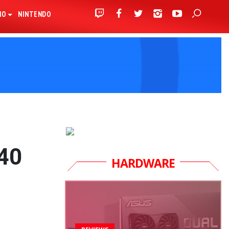
IO
NINTENDO
840
HARDWARE