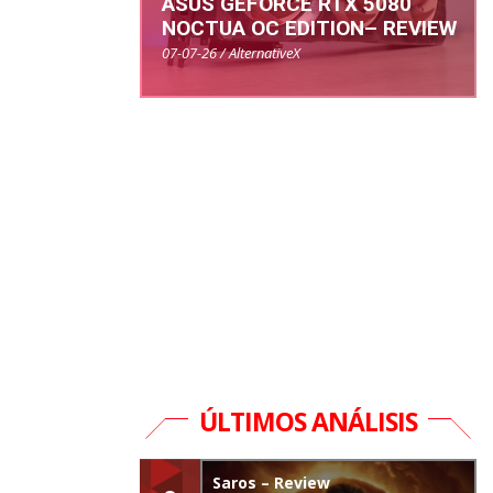
ASUS GEFORCE RTX 5080
NOCTUA OC EDITION– REVIEW
07-07-26 / AlternativeX
ÚLTIMOS ANÁLISIS
Saros – Review