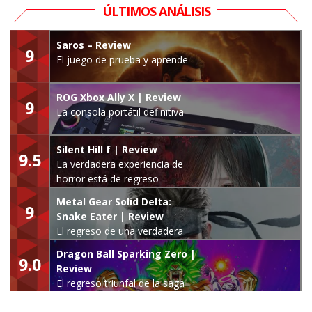
ÚLTIMOS ANÁLISIS
Saros – Review
9
El juego de prueba y aprende
ROG Xbox Ally X | Review
9
La consola portátil definitiva
Silent Hill f | Review
9.5
La verdadera experiencia de
horror está de regreso
Metal Gear Solid Delta:
9
Snake Eater | Review
El regreso de una verdadera
leyenda
Dragon Ball Sparking Zero |
9.0
Review
El regreso triunfal de la saga
Budokai Tenkaichi