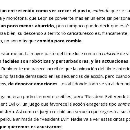
tan entretenido como ver crecer el pasto
;
entiendo
que se s
osa y monótona, que Leon se convierte más en un ente sin persona
s un poco menos aburrido
, pero tampoco puedo decir que esté
nza bien, su descenso a territorio caricaturesco es, francamente,
ano, no son más que
comida para zombie
.
o estar mejor. La mayor parte del filme luce como un
cutscene
de v
 faciales son robóticas y perturbadoras, y las actuaciones
. Realmente me parece increíble que la animación del filme anterio
to no fastidia demasiado en las secuencias de acción, pero cuando
nos
,
de denotar emociones
… es ahí donde todo se va al demoni
aga no eran particularmente creíbles, pero “Resident Evil: Vendet
ent Evil 6”, un juego que favorece la acción exagerada tipo
anime
tmósfera. Así como el juego recibió una secuela que regresó a sus 
elícula animada de “Resident Evil”. Nadie va a ver estas cintas po
que queremos es asustarnos
!