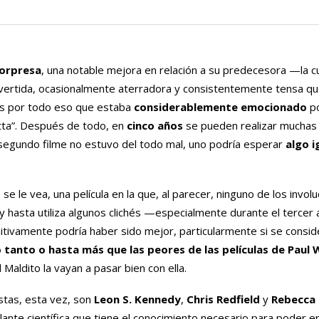
sorpresa
, una notable mejora en relación a su predecesora —la cu
divertida, ocasionalmente aterradora y consistentemente tensa q
 Es por todo eso que estaba
considerablemente emocionado
po
tta”. Después de todo, en
cinco años
se pueden realizar muchas
l segundo filme no estuvo del todo mal, uno podría esperar
algo i
se le vea, una película en la que, al parecer, ninguno de los invol
 y hasta utiliza algunos clichés —especialmente durante el tercer 
itivamente podría haber sido mejor, particularmente si se conside
anto o hasta más que las peores de las películas de Paul W
aldito la vayan a pasar bien con ella.
stas, esta vez, son
Leon S. Kennedy
,
Chris Redfield
y
Rebecca
lante científica que tiene el conocimiento necesario para poder e