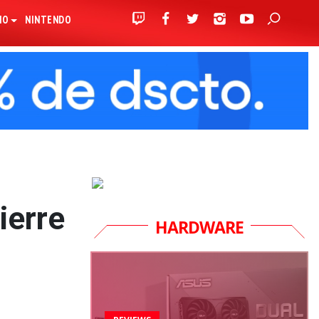
IO
NINTENDO
ierre
HARDWARE