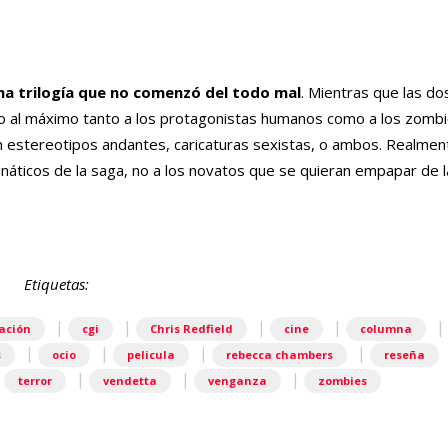
na trilogía que no comenzó del todo mal
. Mientras que las dos
do al máximo tanto a los protagonistas humanos como a los zombi
n estereotipos andantes, caricaturas sexistas, o ambos. Realmen
 fanáticos de la saga, no a los novatos que se quieran empapar de 
Etiquetas:
|
|
|
|
ación
cgi
Chris Redfield
cine
columna
|
|
|
|
s
ocio
pelicula
rebecca chambers
reseña
|
|
|
|
terror
vendetta
venganza
zombies