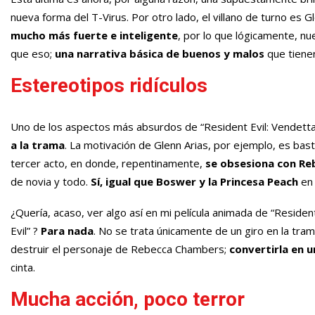
nueva forma del T-Virus. Por otro lado, el villano de turno es
mucho más fuerte e inteligente
, por lo que lógicamente, n
que eso;
una narrativa básica de buenos y malos
que tienen
Estereotipos ridículos
Uno de los aspectos más absurdos de “Resident Evil: Vendetta
a la trama
. La motivación de Glenn Arias, por ejemplo, es basta
tercer acto, en donde, repentinamente,
se obsesiona con Re
de novia y todo.
Sí, igual que Boswer y la Princesa Peach
en 
¿Quería, acaso, ver algo así en mi película animada de “Resident
Evil” ?
Para nada
. No se trata únicamente de un giro en la tram
destruir el personaje de Rebecca Chambers;
convertirla en u
cinta.
Mucha acción, poco terror