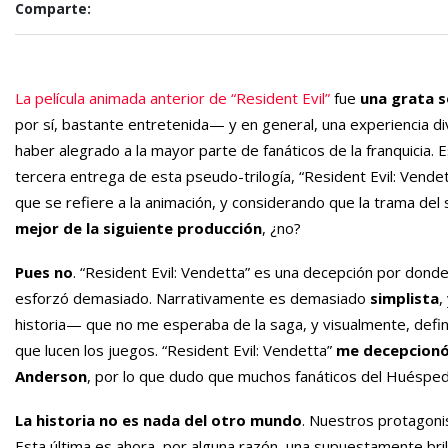
Comparte:
La película animada anterior de “Resident Evil”
fue
una grata 
por sí, bastante entretenida— y en general, una experiencia 
haber alegrado a la mayor parte de fanáticos de la franquicia.
tercera entrega de esta pseudo-trilogía, “Resident Evil: Vende
que se refiere a la animación, y considerando que la trama de
mejor de la siguiente producción
, ¿no?
Pues no
. “Resident Evil: Vendetta” es una decepción por donde 
esforzó demasiado. Narrativamente es demasiado
simplista
,
historia— que no me esperaba de la saga, y visualmente, defin
que lucen los juegos. “Resident Evil: Vendetta”
me decepcionó t
Anderson
, por lo que dudo que muchos fanáticos del Huésped M
La historia no es nada del otro mundo
. Nuestros protagoni
Esta última es ahora, por alguna razón, una supuestamente bril