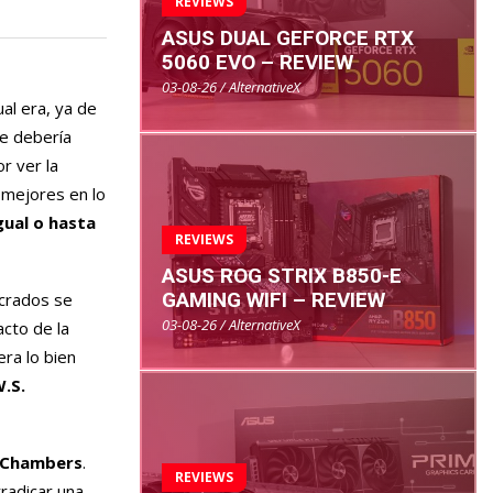
REVIEWS
ASUS DUAL GEFORCE RTX
5060 EVO – REVIEW
03-08-26 / AlternativeX
al era, ya de
ue debería
r ver la
 mejores en lo
gual o hasta
REVIEWS
ASUS ROG STRIX B850-E
GAMING WIFI – REVIEW
ucrados se
03-08-26 / AlternativeX
acto de la
ra lo bien
.S.
 Chambers
.
REVIEWS
rradicar una