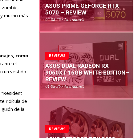
ASUS PRIME GEFORCE RTX
e zombie,
5070 – REVIEW
hay mucho más
02-08-26 / AlternativeX
onajes, como
REVIEWS
urante el
ASUS DUAL RADEON RX
con un vestido
9060XT 16GB WHITE EDITION–
REVIEW
01-08-26 / AlternativeX
e “Resident
e ridícula de
 guión de la
REVIEWS