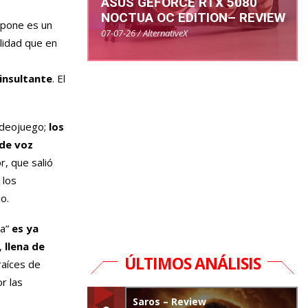
ASUS GEFORCE RTX 5080
NOCTUA OC EDITION– REVIEW
upone es un
07-07-26 / AlternativeX
lidad que en
insultante
. El
ideojuego;
los
 de voz
r, que salió
 los
o.
ta”
es ya
,
llena de
ÚLTIMOS ANÁLISIS
raíces de
r las
Saros – Review