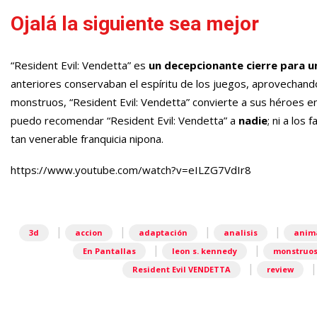
Ojalá la siguiente sea mejor
“Resident Evil: Vendetta” es
un decepcionante cierre para u
anteriores conservaban el espíritu de los juegos, aprovechan
monstruos, “Resident Evil: Vendetta” convierte a sus héroes e
puedo recomendar “Resident Evil: Vendetta” a
nadie
; ni a los
tan venerable franquicia nipona.
https://www.youtube.com/watch?v=eILZG7VdIr8
|
|
|
|
3d
accion
adaptación
analisis
anim
|
|
En Pantallas
leon s. kennedy
monstruo
|
Resident Evil VENDETTA
review