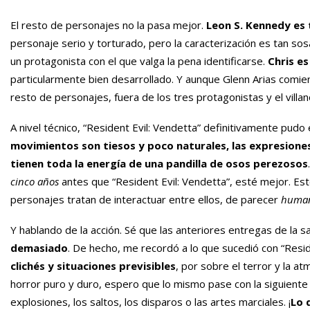
El resto de personajes no la pasa mejor.
Leon S. Kennedy es 
personaje serio y torturado, pero la caracterización es tan s
un protagonista con el que valga la pena identificarse.
Chris e
particularmente bien desarrollado. Y aunque Glenn Arias comie
resto de personajes, fuera de los tres protagonistas y el vill
A nivel técnico, “Resident Evil: Vendetta” definitivamente pud
movimientos son tiesos y poco naturales, las expresiones
tienen toda la energía de una pandilla de osos perezosos
cinco años
antes que “Resident Evil: Vendetta”, esté mejor. Es
personajes tratan de interactuar entre ellos, de parecer
huma
Y hablando de la acción. Sé que las anteriores entregas de la s
demasiado
. De hecho, me recordó a lo que sucedió con “Resid
clichés y situaciones previsibles
, por sobre el terror y la a
horror puro y duro, espero que lo mismo pase con la siguiente p
explosiones, los saltos, los disparos o las artes marciales. ¡
Lo 