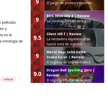
9
El juego de prueba y aprende
ROG Xbox Ally X | Review
9
La consola portátil definitiva
 películas
es y
Silent Hill f | Review
te no le
9.5
La verdadera experiencia de
la mitología de
horror está de regreso
Metal Gear Solid Delta:
9
Snake Eater | Review
El regreso de una verdadera
leyenda
Dragon Ball Sparking Zero |
9.0
Review
|
|
critica
El regreso triunfal de la saga
|
Budokai Tenkaichi