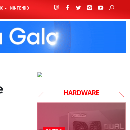
IO
NINTENDO
e
HARDWARE