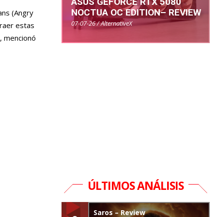
ASUS GEFORCE RTX 5080
NOCTUA OC EDITION– REVIEW
ans (Angry
07-07-26 / AlternativeX
raer estas
”, mencionó
ÚLTIMOS ANÁLISIS
Saros – Review