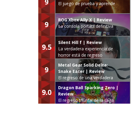
9
El juego de prueba y aprende
ROG Xbox Ally X | Review
9
La consola portátil definitiva
Silent Hill f | Review
9.5
La verdadera experiencia de
horror está de regreso
Metal Gear Solid Delta:
9
Snake Eater | Review
El regreso de una verdadera
leyenda
Dragon Ball Sparking Zero |
9.0
Review
El regreso triunfal de la saga
Budokai Tenkaichi