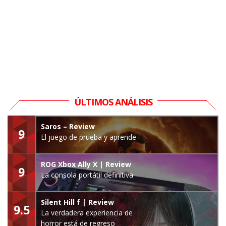
ÚLTIMOS ANÁLISIS
Saros – Review
9
El juego de prueba y aprende
ROG Xbox Ally X | Review
9
La consola portátil definitiva
Silent Hill f | Review
9.5
La verdadera experiencia de
horror está de regreso