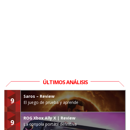
ÚLTIMOS ANÁLISIS
Saros – Review
9
El juego de prueba y aprende
ROG Xbox Ally X | Review
9
La consola portátil definitiva