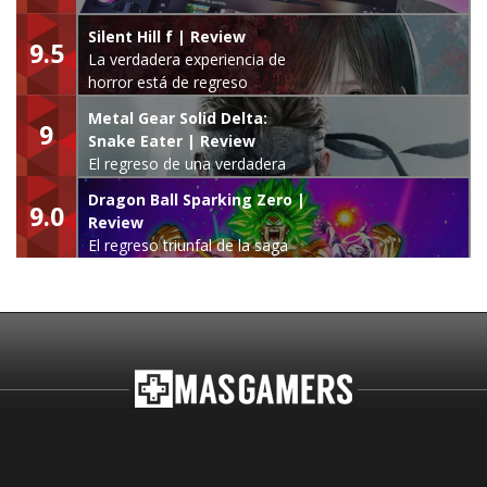
Silent Hill f | Review
9.5
La verdadera experiencia de
horror está de regreso
Metal Gear Solid Delta:
9
Snake Eater | Review
El regreso de una verdadera
leyenda
Dragon Ball Sparking Zero |
9.0
Review
El regreso triunfal de la saga
Budokai Tenkaichi