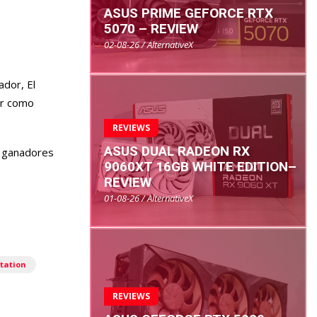
ASUS PRIME GEFORCE RTX
5070 – REVIEW
02-08-26 / AlternativeX
ador, El
er como
REVIEWS
ASUS DUAL RADEON RX
s ganadores
9060XT 16GB WHITE EDITION–
REVIEW
01-08-26 / AlternativeX
station
REVIEWS