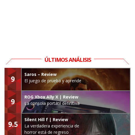
ÚLTIMOS ANÁLISIS
Saros – Review
9
El juego de prueba y aprende
ROG Xbox Ally X | Review
9
La consola portátil definitiva
Silent Hill f | Review
9.5
La verdadera experiencia de
horror está de regreso