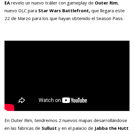
EA
revelo un nuevo
tráiler
con
gameplay
de
Outer
Rim
,
nuevo DLC para
Star
Wars
Battlefront
,
que llegara este
22 de Marzo para los que hayan obtenido el
Season
Pass.
En
Outer
Rim
, tendremos 2 nuevos mapas desarrollándose
en las fabricas de
Sullust
y en el palacio de
Jabba
the
Hutt