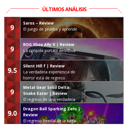
ÚLTIMOS ANÁLISIS
Saros – Review
9
El juego de prueba y aprende
ROG Xbox Ally X | Review
9
La consola portátil definitiva
Silent Hill f | Review
9.5
La verdadera experiencia de
horror está de regreso
Metal Gear Solid Delta:
9
Snake Eater | Review
El regreso de una verdadera
leyenda
Dragon Ball Sparking Zero |
9.0
Review
El regreso triunfal de la saga
Budokai Tenkaichi