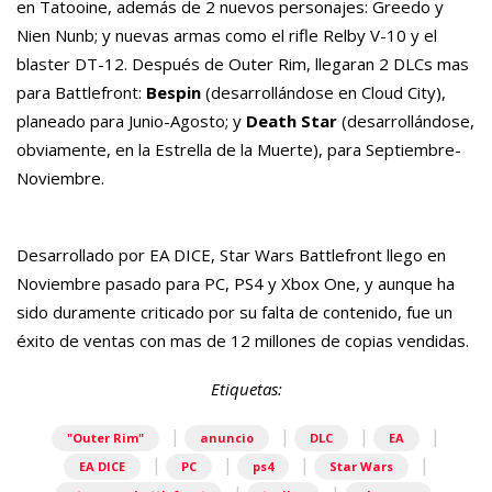
en
Tatooine
, además de 2 nuevos personajes:
Greedo
y
Nien
Nunb
; y nuevas armas como el rifle
Relby
V-10 y el
blaster
DT-12. Después de
Outer
Rim
, llegaran 2
DLCs
mas
para
Battlefront
:
Bespin
(desarrollándose en Cloud City),
planeado para Junio-Agosto; y
Death
Star
(desarrollándose,
obviamente, en la Estrella de la Muerte), para Septiembre-
Noviembre.
Desarrollado por EA DICE,
Star
Wars
Battlefront
llego en
Noviembre pasado para PC, PS4 y Xbox
One
, y aunque ha
sido duramente criticado por su falta de contenido, fue un
éxito de ventas con mas de 12 millones de copias vendidas.
Etiquetas:
|
|
|
|
"Outer Rim"
anuncio
DLC
EA
|
|
|
|
EA DICE
PC
ps4
Star Wars