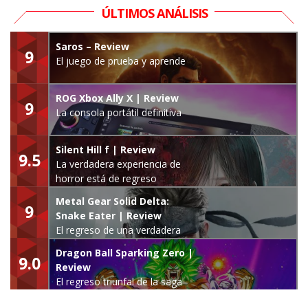
ÚLTIMOS ANÁLISIS
Saros – Review
9
El juego de prueba y aprende
ROG Xbox Ally X | Review
9
La consola portátil definitiva
Silent Hill f | Review
9.5
La verdadera experiencia de
horror está de regreso
Metal Gear Solid Delta:
9
Snake Eater | Review
El regreso de una verdadera
leyenda
Dragon Ball Sparking Zero |
9.0
Review
El regreso triunfal de la saga